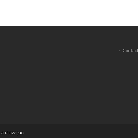
·
Contac
ua utilização.