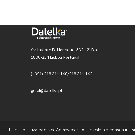
Av.
Infante D. Henrique, 332 - 2º Dto.
1800-224 Lisboa Portugal
(+351) 218 ​​311 160/218 311 162
geral@datelka.pt
© Datelka |
Todos os direitos reservados
Este site utiliza cookies. Ao navegar no site estará a consentir a s