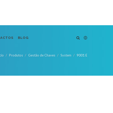
TACTOS
BLOG
cio
Produtos
Gestão de Chaves
System
9001 E