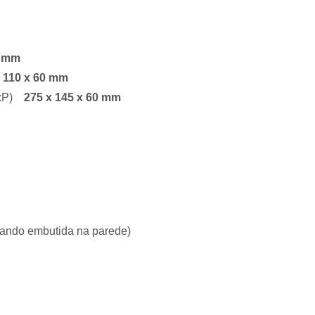
5 mm
x 110 x 60 mm
LxP)
275 x 145 x 60 mm
uando embutida na parede)