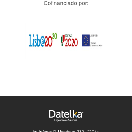
Cofinanciado por:
Av.
Infante D. Henrique, 332 - 2º Dto.